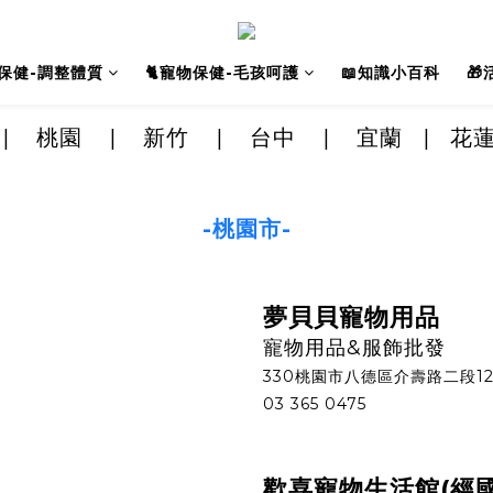
人保健-調整體質
🐈寵物保健-毛孩呵護
📖知識小百科

|
桃園
|
新竹
|
台中
|
宜蘭
|
花
-桃園市-
夢貝貝寵物用品
寵物用品&服飾批發
330桃園市八德區介壽路二段12
03 365 0475
歡喜寵物生活館(經國