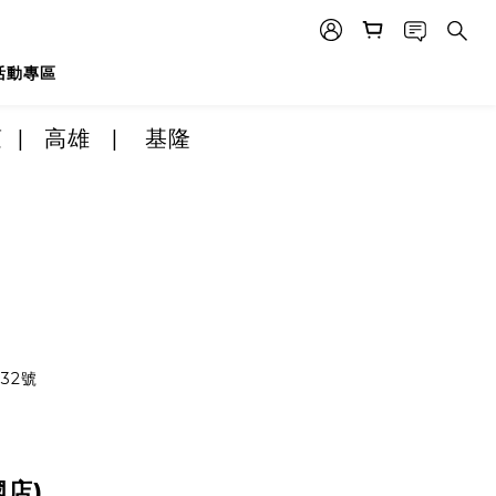
活動專區
蓮
|
高雄
|
基隆
32號
店)