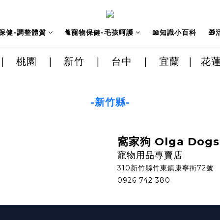
人保健-調整體質
🐈寵物保健-毛孩呵護
📖知識小百科

|
桃園
|
新竹
|
台中
|
宜蘭
|
花
-新竹縣-
窩家狗 Olga Dogs
寵物用品專賣店
310新竹縣竹東鎮康寧街72號
0926 742 380