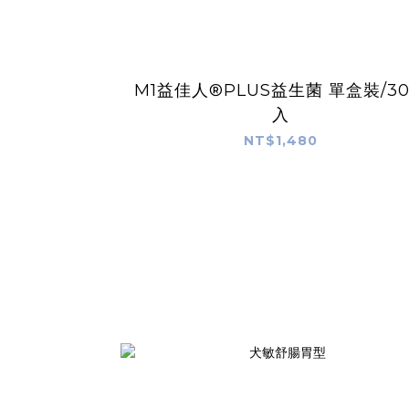
M1益佳人®PLUS益生菌 單盒裝/3
入
NT$1,480