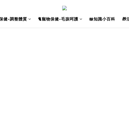
人保健-調整體質
🐈寵物保健-毛孩呵護
📖知識小百科
