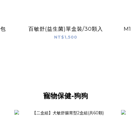
0包
百敏舒(益生菌)單盒裝/30顆入
M
NT$1,500
寵物保健-狗狗