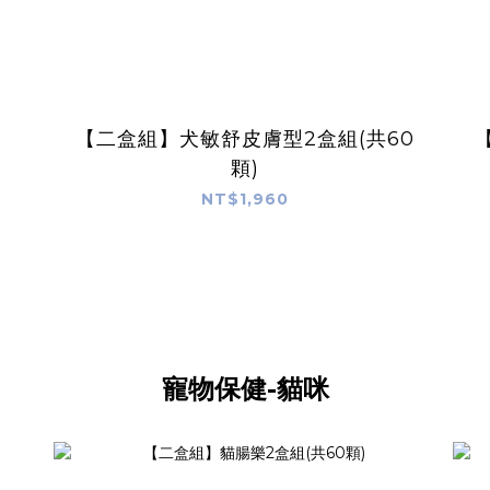
【二盒組】犬敏舒皮膚型2盒組(共60
顆)
NT$1,960
寵物保健-貓咪