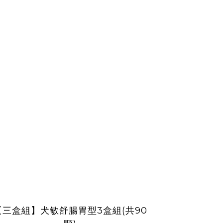
【三盒組】犬敏舒腸胃型3盒組(共90