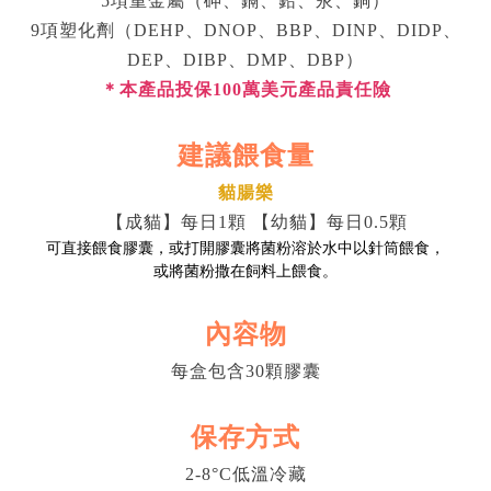
5
項重金屬（砷、鎘、鉛、汞、銅）
9
項塑化劑（
DEHP
、
DNOP
、
BBP
、
DINP
、
DIDP
、
DEP
、
DIBP
、
DMP
、
DBP
）
＊本產品投保100
萬美元產品責任險
建議餵食量
貓腸樂
【成貓】每日
1
顆
【幼貓】每日
0.5
顆
可直接餵食膠囊，或打開膠囊將菌粉溶於水中以針筒餵食，
或將菌粉撒在飼料上餵食。
內容物
每盒包含
30
顆膠囊
保存方式
2-8
°C
低溫冷藏