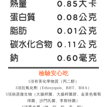
檢驗安心吃
1
項有害化學物質（丙二醇）
3
項抗氧化劑（
Ethoxyquin
、
BHT
、
BHA
）
5
項病原微生物（大腸桿菌、大腸桿菌群、金黃色葡萄
球菌、沙門氏菌、李斯特菌）