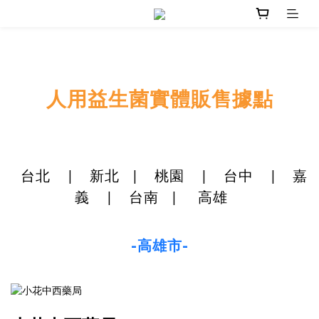
人用益生菌實體販售據點
台北
|
新北
|
桃園
|
台中
|
嘉
義
|
台南
|
高雄
-高雄市-