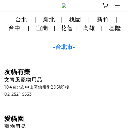
台北
|
新北
|
桃園
|
新竹
|
台中
|
宜蘭
|
花蓮
|
高雄
|
基隆
-台北市-
友貓有樂
文青風寵物用品
104台北市中山區錦州街205號1樓
02 2521 5533
愛貓園
寵物用品