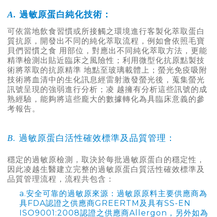
過敏原蛋白純化技術：
A.
可依當地飲食習慣或所接觸之環境進行客製化萃取蛋白
質抗原，開發出不同的純化萃取流程，例如會依照毛寶
貝們習慣之食 用部位，對應出不同純化萃取方法，更能
精準檢測出貼近臨床之風險性；利用微型化抗原點製技
術將萃取的抗原精準 地點至玻璃載體上；螢光免疫吸附
技術將血清中的生化訊息經雷射激發螢光後，蒐集螢光
訊號呈現的強弱進行分析；凌 越擁有分析這些訊號的成
熟經驗，能夠將這些龐大的數據轉化為具臨床意義的參
考報告。
過敏原蛋白活性確效標準及品質管理：
B.
穩定的過敏原檢測，取決於每批過敏原蛋白的穩定性，
因此凌越生醫建立完整的過敏原蛋白質活性確效標準及
品質管理流程，流程共包含：
a.安全可靠的過敏原來源：過敏原原料主要供應商為
具FDA認證之供應商GREERTM及具有SS-EN
ISO9001:2008認證之供應商Allergon，另外如為