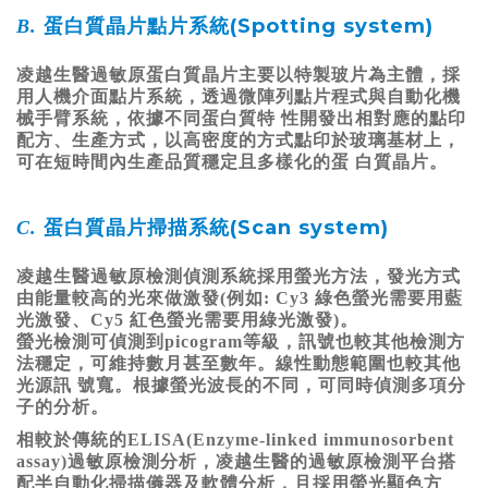
蛋白質晶片點片系統(Spotting system)
B.
凌越生醫過敏原蛋白質晶片主要以特製玻片為主體，採
用人機介面點片系統，透過微陣列點片程式與自動化機
械手臂系統，依據不同蛋白質特 性開發出相對應的點印
配方、生產方式，以高密度的方式點印於玻璃基材上，
可在短時間內生產品質穩定且多樣化的蛋 白質晶片。
蛋白質晶片掃描系統(Scan system)
C.
凌越生醫過敏原檢測偵測系統採用螢光方法，發光方式
由能量較高的光來做激發(例如: Cy3 綠色螢光需要用藍
光激發、Cy5 紅色螢光需要用綠光激發)。
螢光檢測可偵測到picogram等級，訊號也較其他檢測方
法穩定，可維持數月甚至數年。線性動態範圍也較其他
光源訊 號寬。根據螢光波長的不同，可同時偵測多項分
子的分析。
相較於傳統的ELISA(Enzyme-linked immunosorbent
assay)過敏原檢測分析，凌越生醫的過敏原檢測平台搭
配半自動化掃描儀器及軟體分析，且採用螢光顯色方