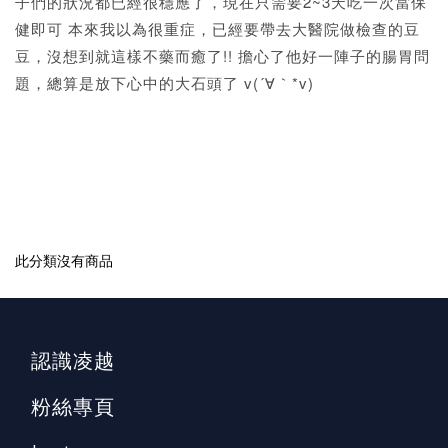
子們的狀況都已經很穩應了，現在只需要2~3天吃一次當保
健即可 本來我以為很重症，已經要帶去大醫院做檢查的豆
豆，沒想到就這樣不藥而癒了!! 擔心了他好一陣子的腸胃問
題，總算是放下心中的大石頭了 v(´∀｀*v)
此分類沒有商品
認識凌越
粉絲專頁