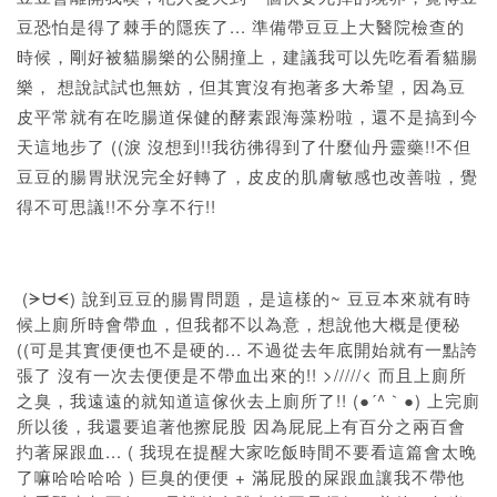
豆恐怕是得了棘手的隱疾了... 準備帶豆豆上大醫院檢查的
時候，剛好被貓腸樂的公關撞上，建議我可以先吃看看貓腸
樂， 想說試試也無妨，但其實沒有抱著多大希望，因為豆
皮平常就有在吃腸道保健的酵素跟海藻粉啦，還不是搞到今
天這地步了 ((淚 沒想到!!我彷彿得到了什麼仙丹靈藥!!不但
豆豆的腸胃狀況完全好轉了，皮皮的肌膚敏感也改善啦，覺
得不可思議!!不分享不行!!
(ᗒᗨᗕ) 說到豆豆的腸胃問題，是這樣的~ 豆豆本來就有時
候上廁所時會帶血，但我都不以為意，想說他大概是便秘
((可是其實便便也不是硬的... 不過從去年底開始就有一點誇
張了 沒有一次去便便是不帶血出來的!! >/////< 而且上廁所
之臭，我遠遠的就知道這傢伙去上廁所了!! (●´^｀●) 上完廁
所以後，我還要追著他擦屁股 因為屁屁上有百分之兩百會
扚著屎跟血... ( 我現在提醒大家吃飯時間不要看這篇會太晚
了嘛哈哈哈哈 ) 巨臭的便便 + 滿屁股的屎跟血讓我不帶他