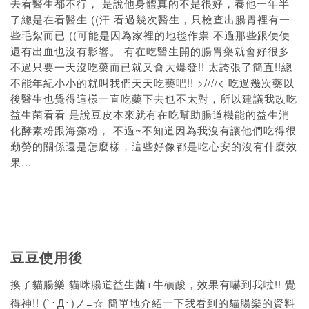
去看醫生都不行， 是說他身體真的不是很好，養他一年半
了總是在看醫生 ((汗 看過幾次醫生，只檢查出腸胃裡有一
些毛絮而已 ((可能是因為家裡的地毯作祟 不過那些跟便便
還有出血也沒有影響。 有在吃醫生開的腸胃藥就會好很多
不過只要一天沒吃藥而已就又會大爆發!! 太誇張了簡直!!總
不能年紀小小的就叫我們天天吃藥吧!! >////< 吃過幾次藥以
後醫生也覺得這樣一直吃藥下去也不太對，所以建議我改吃
益生菌看看 是說豆皮本來就有在吃幫助腸道機能的益生消
化酵素粉跟海藻粉， 不過~不知道因為我沒有讓他們吃得很
勤勞的關係還是怎麼樣，這些好像都是吃心安的沒有什麼效
果...
豆豆使用後
換了貓腸樂 貓咪腸道益生菌+牛磺酸，效果有嚇到我啦!! 覺
得神!! (`･Д･)ノ=☆ 簡單地介紹一下我看到的貓腸樂的資料