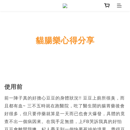
貓腸樂心得分享
使用前
前一陣子真的好擔心豆豆的身體狀況!! 豆豆上廁所很臭，而
且都有血~ 三不五時就在跑醫院，吃了醫生開的腸胃藥後會
好很多，但只要停藥就算是一天而已也會大爆發，具體的竟
查不出一個病因來。在我手足無措，上FB哭訴我真的好怕
豆豆會離開我噢，杞人憂天到一個快要死掉的境界，覺得豆