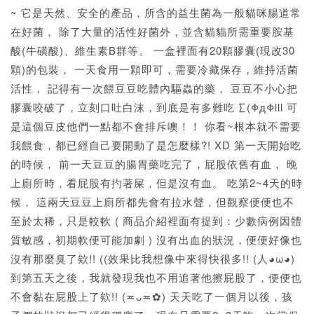
~ 它是天然、安全的產品，所含的益生菌為一般貓咪腸道常
在好菌， 除了大量的活性好菌外，並含貓貓所需重要胺基
酸(牛磺酸)、維生素B群等。 一盒裡面有20顆膠囊(現改30
顆)的包裝， 一天食用一顆即可，需要冷藏保存，維持活菌
活性， 記得有一次餵豆豆吃體內驅蟲的藥， 豆豆不小心把
膠囊咬破了，立刻口吐白沫，到底是有多難吃 ∑(ΦдΦlll 可
是這個豆皮他們一點都不會排斥噢！！ 你看~根本就不需要
我餵食，都已經自己要開動了是怎麼樣?! XD 第一天開始吃
的時候， 前一天豆豆的腸胃藥吃完了，屁股依舊有血， 晚
上廁所時，看屁股有扚著屎，但是沒有血。 吃第2~4天的時
候， 這兩天豆豆上廁所都先會有拉水聲，但觀察便便也不
至於太稀，只是較軟 ( 商品介紹裡面有提到：少數病例因體
質敏感，初期軟便可能加劇 ) 沒有出血的狀況，便便好像也
沒有那麼臭了欸!! ((效果比我想像中來得快很多!! (人◕ω◕)
到第五天之後，我就發現我也不用追著他擦屁股了，便便也
不會黏在屁股上了欸!! (≖ᴗ≖✿) 天天吃了一個月以後，孩