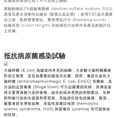
此腸道的保護已成了不可忽視之關鍵。
實驗動物以2%硫酸葡聚糖 (dextran sulfate sodium, DSS)
誘發其產生潰瘍性結腸炎 (嚴重出血反應) ，使用EBS益生菌產
品之後，觀察體重變化、糞便潛血評分 (bleeding score) 、
結腸長度 (colon length) 與組織切片結果作為產品效能評估
之依據。
抵抗病原菌感染試驗
大腸桿菌 (E.coli) 為腸道內常見的細菌，大多數大腸桿菌菌株
對宿主無害，並且為重要的腸道共生菌。然而，像是出血性大
腸桿菌 (enterohaemorrhagic E. coli, EHEC) 等菌株，其
分泌的志賀毒素 (Shiga toxin) 可引起嚴重的疾病，其傳染途
徑主要透過被污染的食物，如生的或未煮熟的肉類產品、生鲜
奶和被污染的生蔬菜和芽苗菜。其臨床症狀包括腹痛、腹瀉，
嚴重者甚至導致血痢、溶血性尿毒症候群 (hemolytic
uremic syndrome, HUS) 和尿毒症 (uremia) 等可能致命
的症狀。