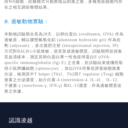
與NK細胞，此種模式可觀察樣品刺激之後，多種免疫細胞均存
在之相互調節整體結果。
過敏動物實驗：
B.
本動物試驗期全長為28天，以卵白蛋白 (ovalbumin, OVA) 作為
過敏原，輔以膠態氫氧化鋁 (aluminum hydroxide gel) 作為佐
劑 (adjuvant) ，多次腹腔注射 (intraperitoneal injection, IP)
方式對BALB/c小鼠致敏，使其形成過敏體質。試驗期間並採集
其血清樣本，測定其卵白蛋白專一性免疫球蛋白E (OVA-
specific immunoglobulin (Ig) E) 之含量，於試驗結束後犧牲取
得小鼠脾臟細胞 (splenocyte) ，加以OVA培養並誘發細胞激素
分泌，檢測其中T helper (Th)1、Th2與T regulator (Treg) 細胞
激素之分泌濃度，如介白素-4 (interleukin-4, IL-4) 、IL-12、
干擾素-γ (interferon-γ, IFN-γ) 和IL-13濃度，作為過敏體質改
善之依據。
認識凌越