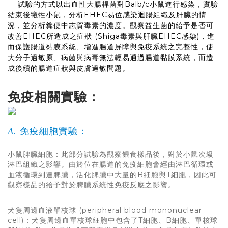
試驗的方式以出血性大腸桿菌對Balb/c小鼠進行感染，實驗
結束後犧牲小鼠，分析EHEC易位感染迴腸組織及肝臟的情
況，並分析糞便中志賀毒素的濃度。觀察益生菌的給予是否可
改善EHEC所造成之症狀 (Shiga毒素與肝臟EHEC感染)，進
而保護腸道黏膜系統、增進腸道屏障與免疫系統之完整性，使
大分子過敏原、病菌與病毒無法輕易通過腸道黏膜系統，而造
成後續的腸道症狀與皮膚過敏問題。
免疫相關實驗：
免疫細胞實驗：
A.
小鼠脾臟細胞：此部分試驗為觀察餵食樣品後，對於小鼠次級
淋巴組織之影響。由於位在腸道的免疫細胞會經由淋巴循環或
血液循環到達脾臟，活化脾臟中大量的B細胞與T細胞，因此可
觀察樣品的給予對於脾臟系統性免疫反應之影響。
犬隻周邊血液單核球 (peripheral blood mononuclear
cell)：犬隻周邊血單核球細胞中包含了T細胞、B細胞、單核球