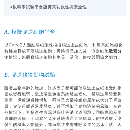
以科學試驗平台證實其功效性與安全性
●
模擬腸道細胞平台：
A.
以Caco2人類結腸細胞株模擬腸道上皮細胞，利用其細胞極化
特性生長成單層腸道細胞；再將樣品加入後，測定細胞
激素分
泌情況，以觀察腸道細胞其生長、活化、修復與調節之能力。
腸道修復動物試驗：
B.
隨著生物年齡的增加，許多因子都可能使腸道上皮細胞受到損
害或變得脆弱，造成腸道免疫系統發生變化；當腸道屏障受到
傷害，導致通透性增加，同時又大量接觸病原菌或大分子蛋白
質，會使得腸道過度發炎，甚至增加了食物過敏的風險。在這
些情況下，容易產生腹瀉與嘔吐等消化道問題；同時也因為腸
道細胞破損，令此處的免疫系統遭遇大量抗原，使得過敏反應
發生的機率大幅提升，進而導致皮膚或呼吸道的臨床症狀。因