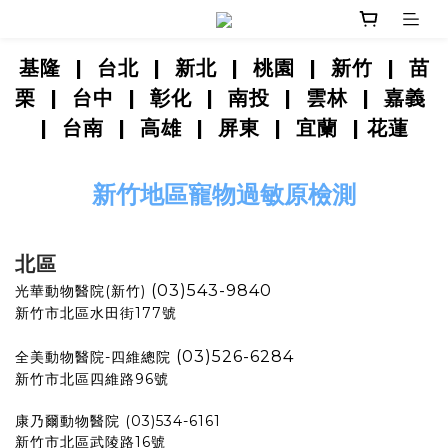
基隆
|
台北
|
新北
|
桃園
|
新竹
|
苗
栗
|
台中
|
彰化
|
南投
|
雲林
|
嘉義
|
台南
|
高雄
|
屏東
|
宜蘭
|
花蓮
新竹地區寵物過敏原檢測
北區
(03)543-9840
光華動物醫院(新竹)
新竹市北區水田街177號
(03)526-6284
全美動物醫院-四維總院
新竹市北區四維路96號
康乃爾動物醫院 (03)534-6161
新竹市北區武陵路16號