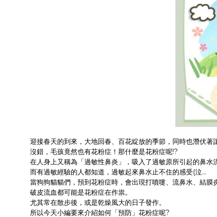
迎接春天的到來，大地回春、百花綻放的季節，同時也潛伏著讓
沒錯，毛孩竟然也有花粉症！那什麼是花粉症呢!?
在人身上又稱為「過敏性鼻炎」，吸入了過敏原所引起的鼻水
而有過敏經驗的人都知道，過敏起來鼻水止不住的感受(泣…
當狗狗貓貓們，預到花粉症時，會出現打噴嚏、流鼻水、結膜
破皮流血都可能是花粉症在作祟。
尤其常在散步後，或是乾燥風大的日子發作。
所以今天小編要來介紹如何「預防」花粉症呢?