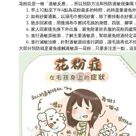
花粉症是一種「過敏反應」，所以預防方法和預防過敏很像哦
早上10點至下午4點為花粉最多的時間，此時盡量避免
如有紗窗通氣，以濕毛巾擦拭紗窗，除了擦掉黏在紗窗上
散步回家後，用微濕布巾擦拭毛孩的身體、四肢、腳掌
家人回家後先換下外出服，避免附著於衣服的花粉四處
進行過敏原檢測，了解主要過敏原，幫助避免經過特定
進行減敏治療，針對過敏源頭進行調節，讓毛孩再也不
大部分預防就是避免接觸過敏原—花粉，只要多注意一點，這