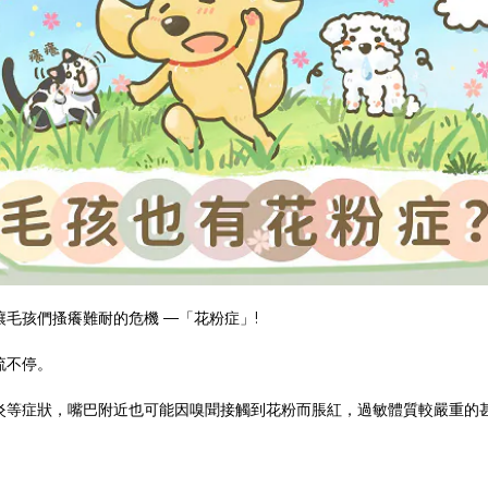
毛孩們搔癢難耐的危機 —「花粉症」!
流不停。
炎等症狀，嘴巴附近也可能因嗅聞接觸到花粉而脹紅，過敏體質較嚴重的