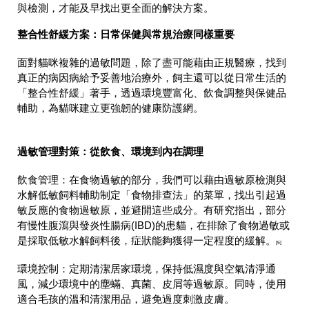
與檢測，才能及早找出更全面的解決方案。
整合性舒緩方案：日常保健與常規治療同樣重要
面對貓咪複雜的過敏問題，除了盡可能藉由正規醫療，找到
真正的病因病給予妥善地治療外，飼主還可以從日常生活的
「整合性舒緩」著手，透過環境豐富化、飲食調整與保健品
輔助，為貓咪建立更強韌的健康防護網。
過敏管理對策：從飲食、環境到內在調理
飲食管理：在食物過敏的部分，我們可以藉由過敏原檢測與
水解低敏飼料輔助制定「食物排查法」的菜單，找出引起過
敏反應的食物過敏原，並避開這些成分。有研究指出，部分
有慢性腹瀉與發炎性腸病(IBD)的患貓，在排除了食物過敏或
是採取低敏水解飼料後，症狀能夠獲得一定程度的緩解。
[5]
環境控制：定期清潔居家環境，保持低濕度與空氣清淨通
風，減少環境中的塵蟎、真菌、皮屑等過敏原。同時，使用
適合毛孩的溫和清潔用品，避免過度刺激皮膚。