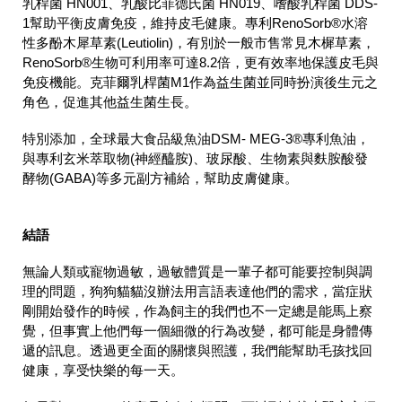
乳桿菌 HN001、乳酸比菲德氏菌 HN019、嗜酸乳桿菌 DDS-
1幫助平衡皮膚免疫，維持皮毛健康。專利RenoSorb®水溶
性多酚木犀草素(Leutiolin)，有別於一般市售常見木樨草素，
RenoSorb®生物可利用率可達8.2倍，更有效率地保護皮毛與
免疫機能。克菲爾乳桿菌M1作為益生菌並同時扮演後生元之
角色，促進其他益生菌生長。
特別添加，全球最大食品級魚油DSM- MEG-3®專利魚油，
與專利玄米萃取物(神經醯胺)、玻尿酸、生物素與麩胺酸發
酵物(GABA)等多元副方補給，幫助皮膚健康。
結語
無論人類或寵物過敏，過敏體質是一輩子都可能要控制與調
理的問題，狗狗貓貓沒辦法用言語表達他們的需求，當症狀
剛開始發作的時候，作為飼主的我們也不一定總是能馬上察
覺，但事實上他們每一個細微的行為改變，都可能是身體傳
遞的訊息。透過更全面的關懷與照護，我們能幫助毛孩找回
健康，享受快樂的每一天。