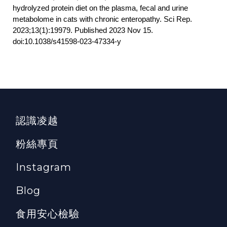
hydrolyzed protein diet on the plasma, fecal and urine
metabolome in cats with chronic enteropathy. Sci Rep.
2023;13(1):19979. Published 2023 Nov 15.
doi:10.1038/s41598-023-47334-y
認識凌越
粉絲專頁
Instagram
Blog
食用安心檢驗