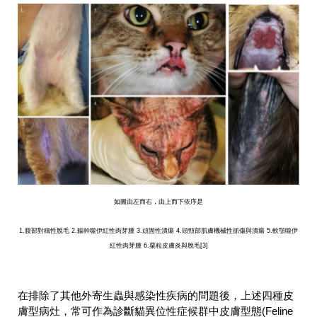
如圖由左而右，由上而下依序是
1.腹部對稱性脫毛 2.軀幹噬伊紅性肉芽腫 3.頑固性潰瘍 4.頭頸部肌膚機械性抓傷與潰瘍 5.軟顎噬伊
紅性肉芽腫 6.粟粒皮膚炎與脫毛[3]
在排除了其他外寄生蟲與感染性疾病的問題後，上述四種皮
膚型病灶，常可作為診斷貓異位性症候群中皮膚型態(Feline