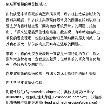
氣喘而引起的繼發性感染。
由於缺乏非常直觀的典型疾病表現，所以往往造成診斷上的
困難與延誤，許多飼主與獸醫師最常見的困擾在於難以藉由
過去所有貓咪發生過「因為免疫系統異常」的問題，推論
出，「原來這是貓異位性症候群」惹的禍，有時就連臨床上
常見的過度理毛，也往往被診斷成是單純因為壓力所致，但
其實有很大一部份的病患同時存在過敏的問題
。
[2]
事實上，貓的免疫系統表現一直都是一個特別的存在，與人
類和犬隻都有著一
定程度的差異，但就目前的研究而言仍然
有一些較為典型的病症。
以皮膚型態的疾病來看，有四大臨床上指標性的病灶類型
四大常見皮膚病灶包括：
對稱性脫毛(Symmetrical alopecia)、粟粒皮膚炎(Miliary
dermatitis)、噬伊紅性肉芽腫(Eosinophilic complex)、頭頸部
肌膚機械性抓傷與潰瘍(Head and neck erosion/ulceration)