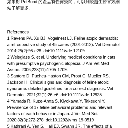
如果對 PetBond 的產品有任何疑問，可以到凌越生醫官方網
站了解更多
。
References
1.Ravens PA, Xu BJ, Vogelnest LJ. Feline atopic dermatitis:
a retrospective study of 45 cases (2001-2012). Vet Dermatol.
2014;25(2):95-e28. doi:10.1111/vde.12109
2.Weisglass S, et al. Underlying medical conditions in cats
with presumptive psychogenic alopecia. J Am Vet Med
Assoc. 2006;228(11):1705-1709.
3.Santoro D, Pucheu-Haston CM, Prost C, Mueller RS,
Jackson H. Clinical signs and diagnosis of feline atopic
syndrome: detailed guidelines for a correct diagnosis. Vet
Dermatol. 2021;32(1):26-e6. doi:10.1111/vde.12935
4.Yamada R, Kuze-Arata S, Kiyokawa Y, Takeuchi Y.
Prevalence of 17 feline behavioral problems and relevant
factors of each behavior in Japan. J Vet Med Sci.
2020;82(3):272-278. doi:10.1292/jvms.19-0519
5.Kathrani A, Yen S, Hall EJ, Swann JR. The effects of a