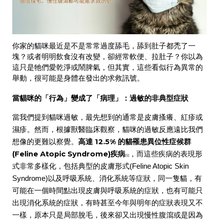
你家的貓咪最近是不是常常過度舔毛，舔到肚子都禿了一
塊？或者明明飲食沒有改變，卻經常軟便、拉肚子？你以為
這只是牠們愛乾淨或鬧脾氣，但其實，這些看似行為異常的
舉動，很可能是身體在發出的求救訊號。
當貓咪的「行為」變成了「病理」：過敏的非典型症狀
當我們提到貓咪過敏，最先想到的通常是皮膚搔癢、紅疹或
濕疹。然而，根據獸醫臨床觀察，貓咪的過敏反應遠比我們
高
達 12.5% 的貓罹患異位性症候群
想像的
更難以察覺。
(Feline Atopic Syndrome)疾病
，而這些疾病的表現形
[1]
式非常多樣化，包括典型的皮膚形式(Feline Atopic Skin
Syndrome)以及呼吸系統、消化系統等症狀，同一隻貓，有
可能在一個時間點出現皮膚與呼吸系統的症狀，也有可能只
出現消化系統的症狀，有時甚至今年與明年的症狀表現又不
一樣，原本只是局部脫毛，後來卻又出現慢性腹瀉或是因為