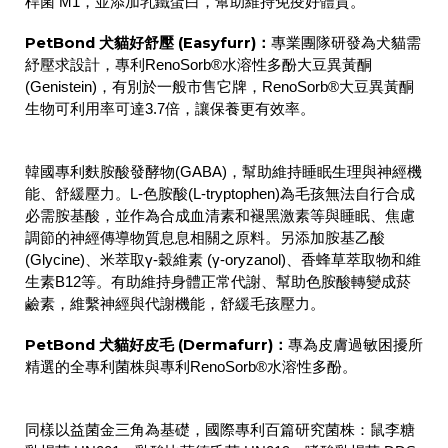
桿菌 M1，並添加乳鐵蛋白，幫助維持免疫好體質。
PetBond 犬貓好舒壓 (Easyfurr)：
專業團隊研發為犬貓需
紓壓求設計，專利RenoSorb®水溶性多酚大豆異黃酮
(Genistein)，有別於一般市售它牌，RenoSorb®大豆異黃酮
生物可利用率可達3.7倍，讓保養更有效率。
韓國專利麩胺酸發酵物(GABA)，幫助維持睡眠生理與神經機
能、舒緩壓力。L-色胺酸(L-tryptophen)為毛孩無法自行合成
必需胺基酸，並作為合成血清素和褪黑激素等與睡眠、焦慮
調節的神經傳導物質息息相關之原料。另添加胺基乙酸
(Glycine)、米萃取γ-穀維素 (γ-oryzanol)、香蜂草萃取物和維
生素B12等。有助維持身體正常代謝、幫助色胺酸轉變成菸
鹼素，維繫神經與代謝機能，舒緩毛孩壓力。
PetBond 犬貓好皮毛 (Dermafurr)：
專為皮膚過敏困擾所
精選的全專利菌株與專利
RenoSorb®
水溶性多酚。
同樣以益菌金三角為基礎，國際專利百篇研究菌株：鼠李糖