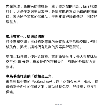
內在調理：免疫疾病往往是一輩子要煩惱的問題，除了吃藥
打針，這是作為飼主日常中，最簡單能夠幫助毛孩的長期策
略。透過給予適當的保健品，平衡皮膚與腸道機能，同時舒
緩壓力。
環境豐富化，從源頭減壓
打造專屬空間：提供貓咪專屬的垂直與水平活動空間，例如
貓跳台、抓板，讓牠們有足夠的探索與舒壓管道。
增加互動時間：使用逗貓棒、雷射筆等玩具，每天與貓咪玩
耍至少 15 分鐘，釋放牠們的狩獵天性，有助於舒緩壓力與
焦慮。
專為毛孩打造的「益菌金三角」
來自凌越生醫的 PetBond 系列，以「益菌金三角」概念，提
供貓咪全面性的保健方案，幫助維持免疫、舒緩壓力與皮毛
保健。