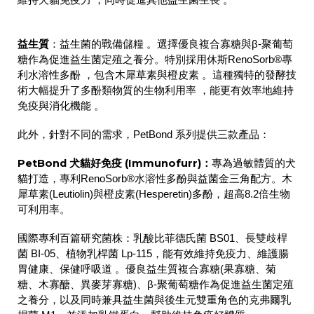
維持犬貓免疫力 ，同時促進其他益生菌生長 。
益生質
：
益生菌的戰備儲糧 。選擇優良複合寡糖與β-聚葡萄
糖作為促進益生菌定殖之養分。特別採用休斯RenoSorb®專
利水溶性多酚 ，包含木犀草素與橙皮素 。這種獨特的發酵技
術大幅提升了多酚類物質的生物利用率 ，能更有效率地維持
免疫與消化機能 。
此外，針對不同的需求，PetBond 系列提供三款產品：
PetBond 犬貓好免疫 (Immunofurr)：
專為過敏體質的犬
貓打造，專利RenoSorb®水溶性多酚與益菌金三角配方。木
犀草素(Leutiolin)與橙皮素(Hesperetin)多酚，超高8.2倍生物
可利用率。
國際專利百篇研究菌株：乳酸比菲德氏菌 BS01、長雙歧桿
菌 BI-05、植物乳桿菌 Lp-115，能有效維持免疫力、維護腸
胃健康、保健呼吸道 。優良益生質複合寡糖(果寡糖、菊
糖、木寡醣、異麥芽寡糖)、β-聚葡萄糖作為促進益生菌定殖
之養分，以及同時兼具益生菌與後生元雙重角色的克弗爾乳