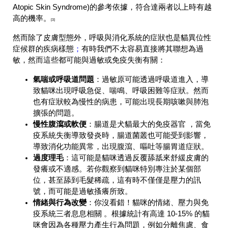
Atopic Skin Syndrome)的參考依據，符合達兩者以上時有越
高的機率。
[3]
然而除了皮膚型態外，呼吸與消化系統的症狀也是貓異位性
症候群的疾病樣態
；
有時我們不太容易直接將其聯想為過
敏，然而這些都可能與過敏或免疫失衡有關：
氣喘或呼吸道問題
：
過敏原可能透過呼吸道進入，導
致貓咪出現呼吸急促、喘鳴、呼吸困難等症狀。然而
也有症狀較為慢性的病患，可能出現長期咳嗽與肺泡
擴張的問題。
慢性腹瀉或軟便
：
腸道是犬貓最大的免疫器官 ，當免
疫系統失衡導致發炎時，腸道菌叢也可能受到影響，
導致消化功能異常，出現腹瀉、嘔吐等腸胃道症狀。
過度理毛
：
這可能是貓咪透過反覆舔舐來舒緩皮膚的
發癢或不適感。若你觀察到貓咪特別專注於某個部
位，甚至舔到毛髮稀疏，這有時不僅僅是壓力的訊
號，而可能是過敏搔癢所致。
情緒與行為改變
：
你沒看錯！貓咪的情緒、壓力與免
疫系統三者息息相關 。根據統計有高達 10-15% 的貓
咪會因為各種壓力產生行為問題，例如分離焦慮、食